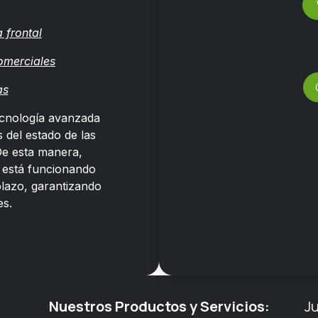
 frontal
omerciales
as
ecnología avanzada
 del estado de las
 De esta manera,
 está funcionando
lazo, garantizando
es.
Nuestros Productos y Servicios:
J