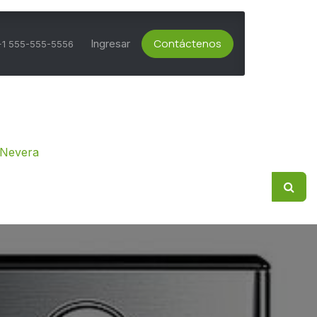
Contáctenos
ts Activos
Asesoría Técnica
Ingresar
Servicio al Cliente
+1 555-555-5556
 Nevera