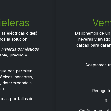
ieleras
Ven
las eléctricas o dejó
Disponemos de un
os la solución!
neveras y lavador
calidad para garan
e
hieleras domésticas
able, preciso y
Aceptamos tr
que nos permiten
trónicas, sensores,
 determinando si
zo.
Recoge tu
idas por fallas de
Re
Confía en nosot