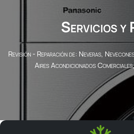
Servicios y
Revisión - Reparación de: Neveras, Nevecon
Aires Acondicionados Comerciales, 