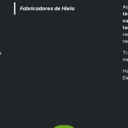
Ad
Fabricadores de Hielo
té
cu
ta
re
ne
a
Tr
me
Ha
El