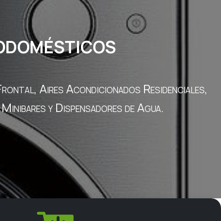
rodomésticos
rontal, Aires Acondicionados Residenciales,
 Minibares y Dispensadores de Agua.