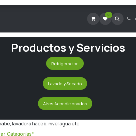
0
Tienda Virtual
Agendar Visita Técnica
Consultar Ticke
Productos y Servicios
Refrigeración
Lavado y Secado
Aires Acondicionados
abe, lavadora haceb, nivel agua etc
ar Categorías"