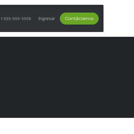
Contáctenos
ts Activos
Asesoría Técnica
Ingresar
Servicio al Cliente
+1 555-555-5556