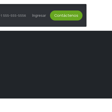
Contáctenos
ts Activos
Asesoría Técnica
Ingresar
Servicio al Cliente
+1 555-555-5556