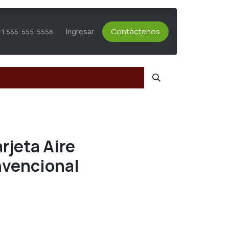
Contáctenos
ts Activos
Asesoría Técnica
Ingresar
Servicio al Cliente
+1 555-555-5556
rjeta Aire
vencional