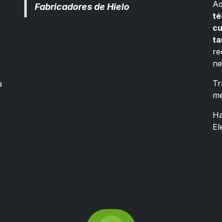
Ad
Fabricadores de Hielo
té
cu
ta
re
ne
a
Tr
me
Ha
El