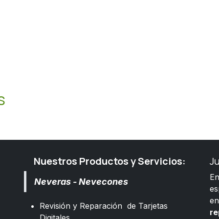
s
Nuestros Productos y Servicios:
J
E
Neveras - Nevecones
es
e
Revisión y Reparación de Tarjetas
re
Digitales