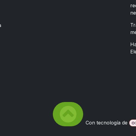
re
ne
a
Tr
me
Ha
El
Con tecnología de