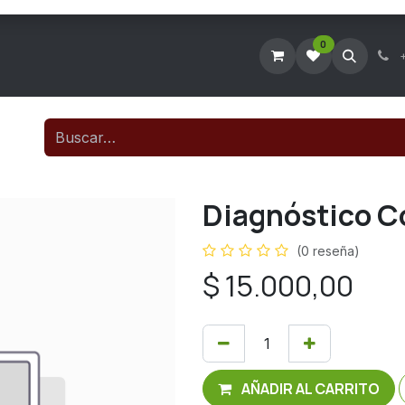
0
Tienda Virtual
Agendar Visita Técnica
Consultar Ticke
Diagnóstico C
(0 reseña)
$
15.000,00
AÑADIR AL CARRITO