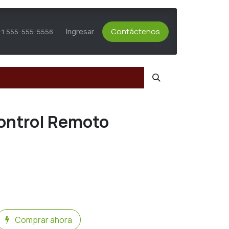
Contáctenos
ts Activos
Asesoría Técnica
Ingresar
Servicio al Cliente
+1 555-555-5556
ontrol Remoto
Comprar ahora