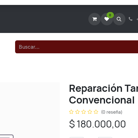
0
Tienda Virtual
Agendar Visita Técnica
Consultar Ticke
Reparación Ta
Convencional
(0 reseña)
$
180.000,00