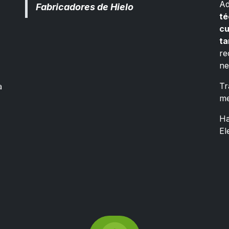
Ad
Fabricadores de Hielo
té
cu
ta
re
ne
a
Tr
me
Ha
El