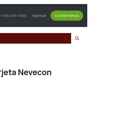
Contáctenos
ts Activos
Asesoría Técnica
Ingresar
Servicio al Cliente
+1 555-555-5556
rjeta Nevecon