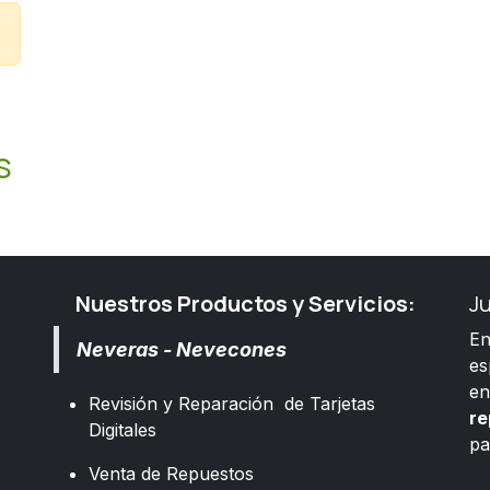
s
Nuestros Productos y Servicios:
J
E
Neveras - Nevecones
es
e
Revisión y Reparación de Tarjetas
re
Digitales
pa
​
Venta de Repuestos