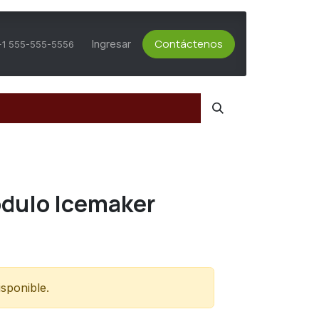
Contáctenos
ts Activos
Asesoría Técnica
Ingresar
Servicio al Cliente
+1 555-555-5556
dulo Icemaker
sponible.