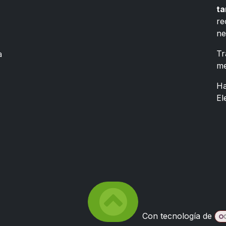
ta
re
ne
a
Tr
me
Ha
El
Con tecnología de