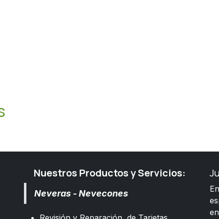
s
Nuestros Productos y Servicios:
J
E
Neveras - Nevecones
es
e
Revisión y Reparación de Tarjetas