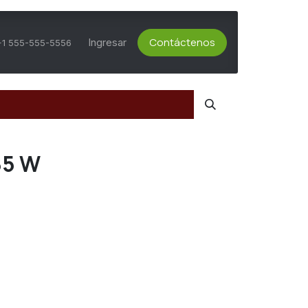
Contáctenos
ts Activos
Asesoría Técnica
Ingresar
Servicio al Cliente
+1 555-555-5556
85 W