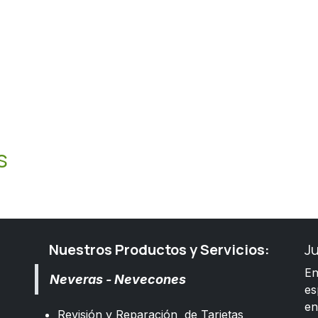
s
Nuestros Productos y Servicios:
J
E
Neveras - Nevecones
es
e
Revisión y Reparación de Tarjetas