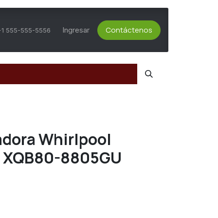
Contáctenos
ts Activos
Asesoría Técnica
Ingresar
Servicio al Cliente
+1 555-555-5556
adora Whirlpool
 - XQB80-8805GU