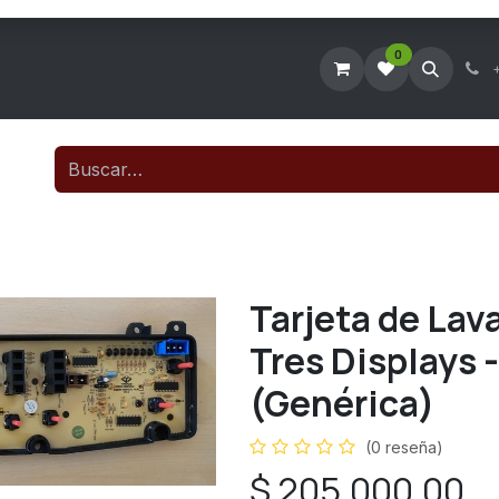
0
Tienda Virtual
Agendar Visita Técnica
Consultar Ticke
Tarjeta de Lav
Tres Displays
(Genérica)
(0 reseña)
$
205.000,00