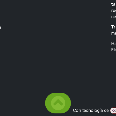
ta
re
ne
a
Tr
me
Ha
El
Con tecnología de