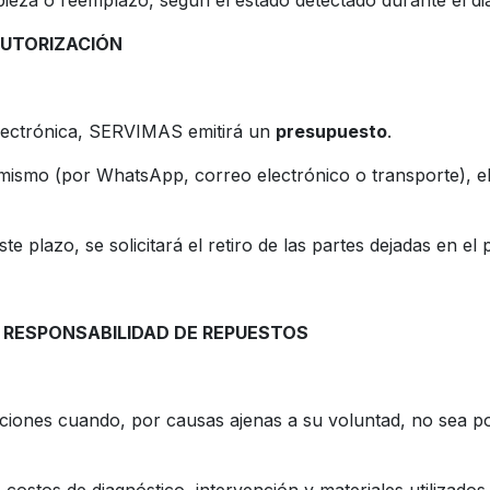
impieza o reemplazo, según el estado detectado durante el di
AUTORIZACIÓN
electrónica, SERVIMAS emitirá un
presupuesto
.
l mismo (por WhatsApp, correo electrónico o transporte), e
e plazo, se solicitará el retiro de las partes dejadas en el p
 RESPONSABILIDAD DE REPUESTOS
iones cuando, por causas ajenas a su voluntad, no sea pos