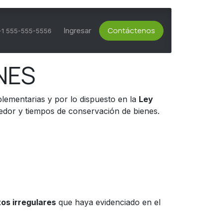
Contáctenos
ts Activos
Asesoría Técnica
Ingresar
Servicio al Cliente
+1 555-555-5556
NES
plementarias y por lo dispuesto en la
Ley
edor y tiempos de conservación de bienes.
os irregulares
que haya evidenciado en el