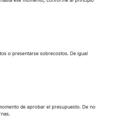
os hasta ese momento, conforme al principio
ltos o presentarse sobrecostos. De igual
momento de aprobar el presupuesto. De no
rnas.