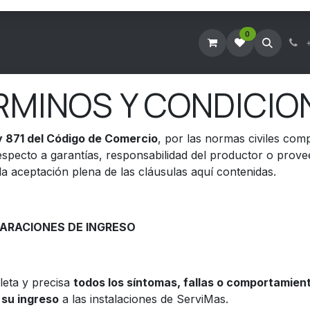
0
Tienda Virtual
Agendar Visita Técnica
Consultar Ticke
RMINOS Y CONDICIO
y 871 del Código de Comercio
, por las normas civiles com
specto a garantías, responsabilidad del productor o prove
 la aceptación plena de las cláusulas aquí contenidas.
LARACIONES DE INGRESO
leta y precisa
todos los síntomas, fallas o comportamient
su ingreso
a las instalaciones de ServiMas.