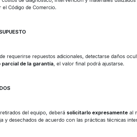
os costos de diagnóstico, intervención y materiales utilizad
r el Código de Comercio.
ESUPUESTO
 de requerirse repuestos adicionales, detectarse daños ocu
 parcial de la garantía
, el valor final podrá ajustarse.
ADOS
 retirados del equipo, deberá
solicitarlo expresamente
al 
aja y desechados de acuerdo con las prácticas técnicas inte