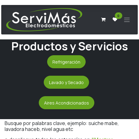
Ir al contenido
0
Productos y Servicios
Refrigeración
Lavado y Secado
Aires Acondicionados
Busque por palabras clave, ejemplo: suiche mabe,
lavadora haceb, nivel agua etc