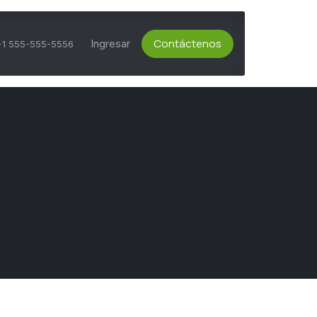
Contáctenos
ts Activos
Asesoría Técnica
Ingresar
Servicio al Cliente
+1 555-555-5556