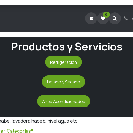
0
Tienda Virtual
Agendar Visita Técnica
Consultar Ticke
Productos y Servicios
Refrigeración
Lavado y Secado
Aires Acondicionados
abe, lavadora haceb, nivel agua etc
ar Categorías"