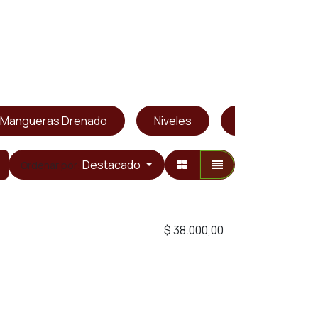
Mangueras Drenado
Niveles
Potenciómetr
Destacado
Ordenar por:
$
38.000,00