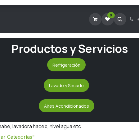
0
Tienda Virtual
Agendar Visita Técnica
Consultar Ticke
Productos y Servicios
Refrigeración
Lavado y Secado
Aires Acondicionados
abe, lavadora haceb, nivel agua etc
ar Categorías"