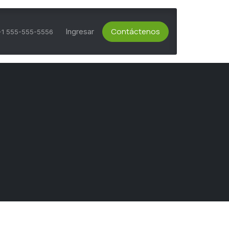
Contáctenos
ts Activos
Asesoría Técnica
Ingresar
Servicio al Cliente
+1 555-555-5556