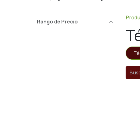
Produ
Rango de Precio
T
Té