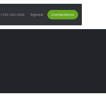
Contáctenos
ts Activos
Asesoría Técnica
Ingresar
Servicio al Cliente
+1 555-555-5556