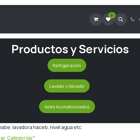
0
Tienda Virtual
Agendar Visita Técnica
Consultar Ticke
Productos y Servicios
Refrigeración
Lavado y Secado
Aires Acondicionados
abe, lavadora haceb, nivel agua etc
ar Categorías"