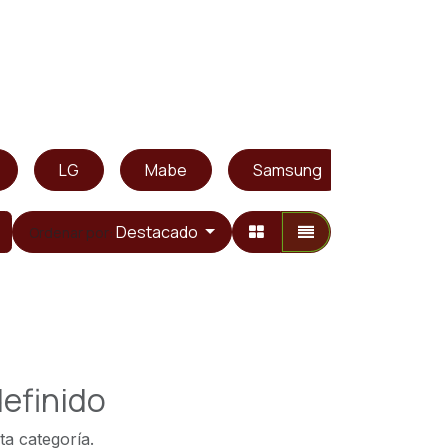
LG
Mabe
Samsung
Whirlpo
Destacado
Ordenar por:
efinido
ta categoría.