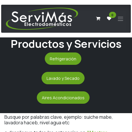
Ir al contenido
0
Productos y Servicios
Refrigeración
Lavado y Secado
Aires Acondicionados
Busque por palabras clave, ejemplo: suiche mabe,
lavadora haceb, nivel agua etc