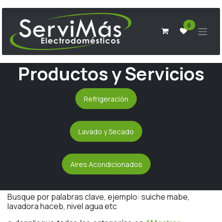
Ir al contenido
0
Productos y Servicios
Refrigeración
Lavado y Secado
Aires Acondicionados
Busque por palabras clave, ejemplo: suiche mabe,
lavadora haceb, nivel agua etc