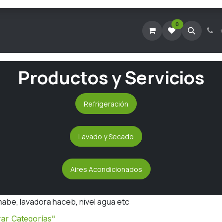
0
Tienda Virtual
Agendar Visita Técnica
Consultar Ticke
Productos y Servicios
Refrigeración
Lavado y Secado
Aires Acondicionados
abe, lavadora haceb, nivel agua etc
ar Categorías"