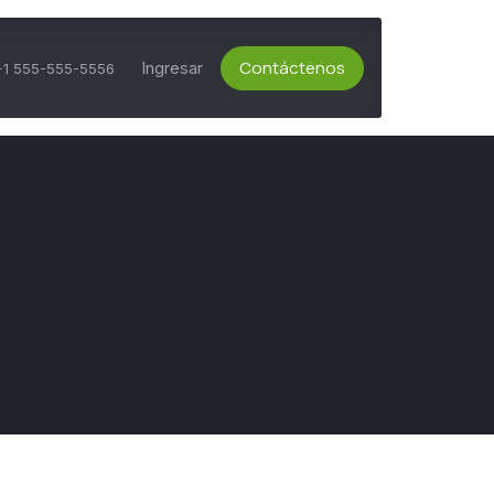
Contáctenos
ts Activos
Asesoría Técnica
Ingresar
Servicio al Cliente
+1 555-555-5556