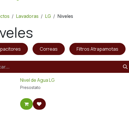
ctos
Lavadoras
LG
Niveles
veles
pacitores
Correas
Filtros Atrapamotas
Nivel de Agua LG
Presostato