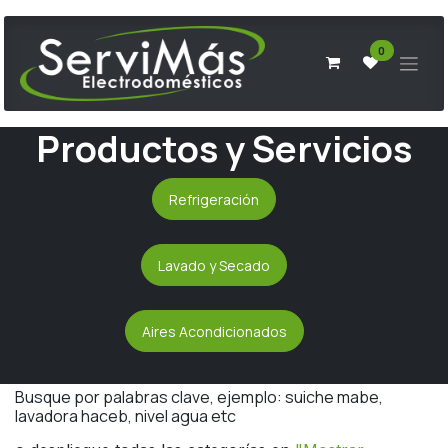
Ir al contenido
0
Productos y Servicios
Refrigeración
Lavado y Secado
Aires Acondicionados
Busque por palabras clave, ejemplo: suiche mabe,
lavadora haceb, nivel agua etc