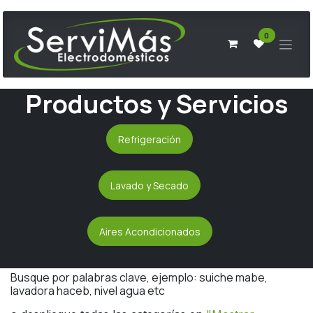
Ir al contenido
0
Productos y Servicios
Refrigeración
Lavado y Secado
Aires Acondicionados
Busque por palabras clave, ejemplo: suiche mabe,
lavadora haceb, nivel agua etc