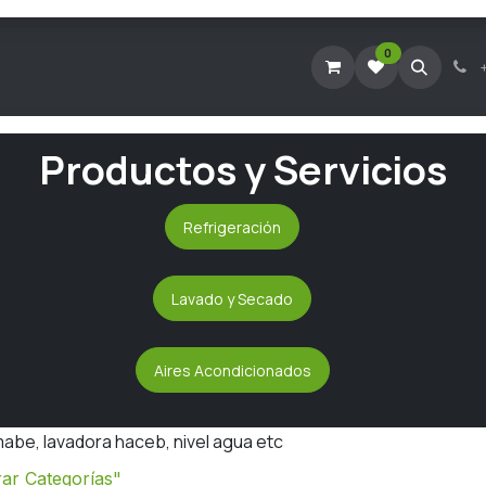
0
Tienda Virtual
Agendar Visita Técnica
Consultar Ticke
Productos y Servicios
Refrigeración
Lavado y Secado
Aires Acondicionados
abe, lavadora haceb, nivel agua etc
ar Categorías"