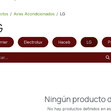
ctos
Aires Acondicionados
LG
G
rrier
Electrolux
Haceb
LG
P
Ningún producto d
No hay productos definidos en es