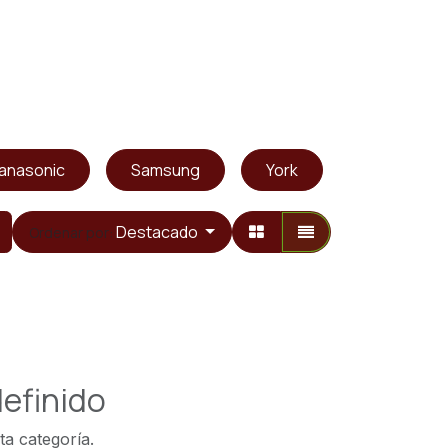
anasonic
Samsung
York
Whirlpool
Destacado
Ordenar por:
efinido
ta categoría.