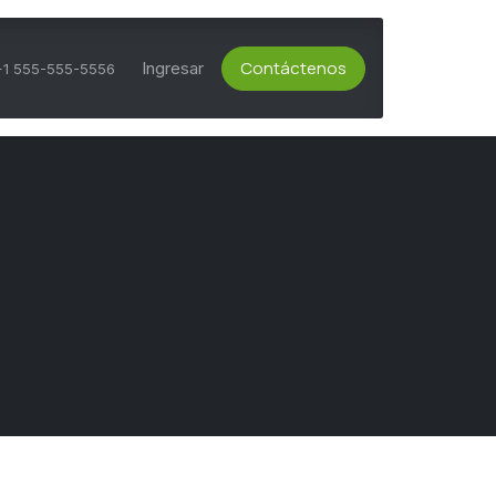
Contáctenos
ts Activos
Asesoría Técnica
Ingresar
Servicio al Cliente
+1 555-555-5556